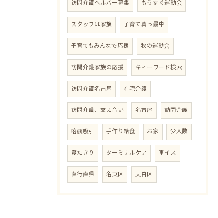
訪問介護ヘルパー募集
もうすぐ運動会
スタッフは家族
子育て真っ最中
子育てもみんなで応援
秋の運動会
訪問介護家族の応援
キィーワード検索
訪問介護名古屋
在宅介護
訪問介護、支え合い
名古屋
訪問介護
喀痰吸引
手作り給食
お家
少人数
寝たきり
ターミナルケア
車イス
直行直帰
名東区
天白区