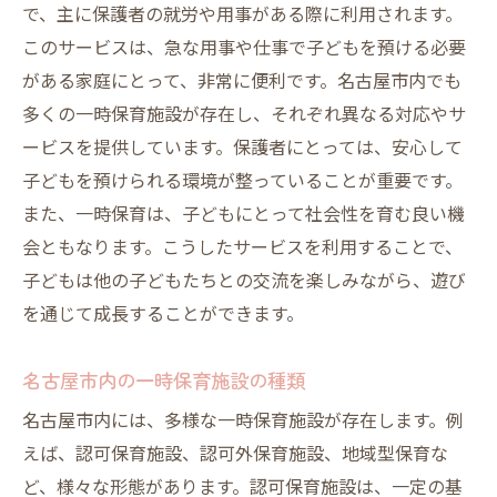
施設の評判を調べるための方法
で、主に保護者の就労や用事がある際に利用されます。
保育スタッフの資格と経験を確認する
このサービスは、急な用事や仕事で子どもを預ける必要
設備と環境が安全であることの確認方法
がある家庭にとって、非常に便利です。名古屋市内でも
多くの一時保育施設が存在し、それぞれ異なる対応やサ
施設の感染症対策をチェックする
ービスを提供しています。保護者にとっては、安心して
利用者レビューから見える安心度
子どもを預けられる環境が整っていることが重要です。
名古屋市の行政による認可の確認
また、一時保育は、子どもにとって社会性を育む良い機
名古屋市での一時保育需要に応える施設の特徴
会ともなります。こうしたサービスを利用することで、
多様なニーズに対応するプログラム
子どもは他の子どもたちとの交流を楽しみながら、遊び
柔軟な開園時間と予約方法
を通じて成長することができます。
多文化共生に配慮した環境
名古屋市内の一時保育施設の種類
保育者と子どもの信頼関係の構築
地域密着型のサポート体制
名古屋市内には、多様な一時保育施設が存在します。例
えば、認可保育施設、認可外保育施設、地域型保育な
特別支援が必要な子どもを受け入れる施設
ど、様々な形態があります。認可保育施設は、一定の基
一時保育を利用する際の名古屋市のおすすめ施