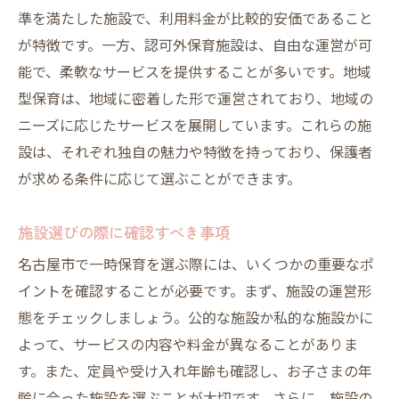
準を満たした施設で、利用料金が比較的安価であること
設
が特徴です。一方、認可外保育施設は、自由な運営が可
口コミで高評価の一時保育施設
能で、柔軟なサービスを提供することが多いです。地域
名古屋市内で人気の一時保育スポット
型保育は、地域に密着した形で運営されており、地域の
施設見学で確認したいポイント
ニーズに応じたサービスを展開しています。これらの施
料金体系を比較して選ぶ
設は、それぞれ独自の魅力や特徴を持っており、保護者
施設のアクセスと立地条件の重要性
が求める条件に応じて選ぶことができます。
特定のプログラムが評判の施設
施設選びの際に確認すべき事項
忙しい保護者必見の一時保育施設の選び方
名古屋市で一時保育を選ぶ際には、いくつかの重要なポ
忙しい日々に対応する予約システム
イントを確認することが必要です。まず、施設の運営形
短時間でも安心して預けられる理由
態をチェックしましょう。公的な施設か私的な施設かに
送迎サービスを利用するメリット
よって、サービスの内容や料金が異なることがありま
保護者のライフスタイルに合わせた施設選
す。また、定員や受け入れ年齢も確認し、お子さまの年
び