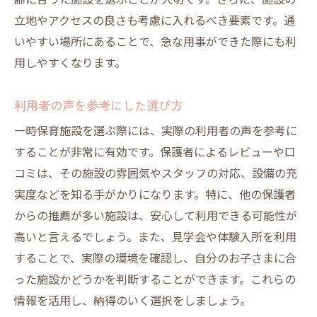
齢に合った施設を選ぶことが大切です。さらに、施設の
施設間の連携で実現する利便性
立地やアクセスの良さも考慮に入れるべき要素です。通
名古屋市の保護者支援制度を活用する
いやすい場所にあることで、急な用事ができた際にも利
名古屋市の一時保育施設が提供する安心の理由
用しやすくなります。
名古屋市の施設が重視する安全基準
利用者の声を参考にした選び方
保育者の定期的な研修プログラム
一時保育施設を選ぶ際には、実際の利用者の声を参考に
施設の衛生管理と感染症対策
することが非常に有効です。保護者によるレビューや口
親子参加型イベントの開催
コミは、その施設の雰囲気やスタッフの対応、設備の充
安心感を高める施設のコミュニケーション
実度などを知る手がかりになります。特に、他の保護者
地域コミュニティとの連携による安全体制
からの推薦が多い施設は、安心して利用できる可能性が
お子さまの笑顔を守る名古屋市の一時保育施設
高いと言えるでしょう。また、見学会や体験入所を利用
子どもが喜ぶアクティビティの紹介
することで、実際の環境を確認し、自分のお子さまに合
施設が大切にする子どもの個性尊重
った施設かどうかを判断することができます。これらの
心身の発達を促す保育プログラム
情報を活用し、納得のいく選択をしましょう。