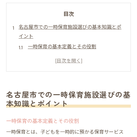
目次
名古屋市での一時保育施設選びの基本知識とポ
イント
一時保育の基本定義とその役割
名古屋市内の一時保育施設の種類
施設選びの際に確認すべき事項
利用者の声を参考にした選び方
名古屋市の一時保育施設の人気サービス
名古屋市での一時保育施設選びの基
安全性を重視した施設選びのチェックポイ
本知識とポイント
ント
安心して預けられる一時保育施設を見つける方
一時保育の基本定義とその役割
法
一時保育とは、子どもを一時的に預かる保育サービス