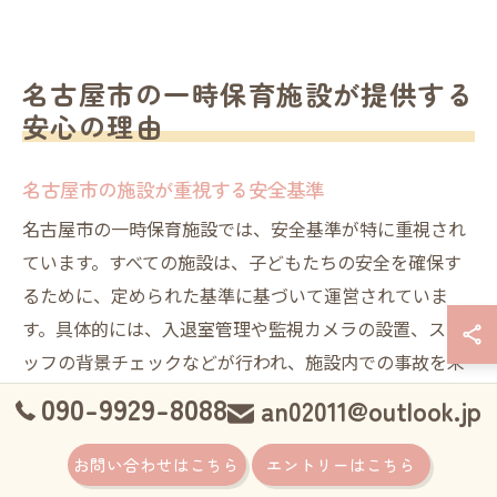
名古屋市の一時保育施設が提供する
安心の理由
名古屋市の施設が重視する安全基準
名古屋市の一時保育施設では、安全基準が特に重視され
ています。すべての施設は、子どもたちの安全を確保す
るために、定められた基準に基づいて運営されていま
す。具体的には、入退室管理や監視カメラの設置、スタ
ッフの背景チェックなどが行われ、施設内での事故を未
然に防ぐための対策が施されています。また、施設の設
090-9929-8088
an02011@outlook.jp
備や遊具は、定期的に点検され、安全性が確認されてい
ます。こうした厳格な安全基準を満たすことで、保護者
お問い合わせはこちら
エントリーはこちら