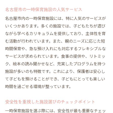
名古屋市内で人気の遊び場と連携
名古屋市の一時保育施設の人気サービス
感情豊かなコミュニケーションの育成
名古屋市内の一時保育施設には、特に人気のサービスが
保護者と共に作る安心の保育環境
いくつかあります。多くの施設では、子どもたちが遊び
一時保育を活用するための名古屋市内の施設リ
ながら学べるカリキュラムを提供しており、主体性を育
スト
む活動が行われています。また、親のニーズに応じた短
名古屋市内の主要一時保育施設一覧
時間保育や、急な預け入れにも対応するフレキシブルな
利用者からの推薦コメント
サービスが求められています。食事の提供や、リトミッ
施設の特色と提供プログラム
ク、絵本の読み聞かせなど、充実したプログラムを持つ
予約システムと利用方法の概要
施設が多いのも特徴です。これにより、保護者は安心し
料金体系と利用時間の比較
て子どもを預けることができ、子どもにとっても楽しい
時間を過ごせる環境が整っています。
施設選びの参考になる地図情報
安全性を重視した施設選びのチェックポイント
一時保育施設を選ぶ際には、安全性が最も重要なチェッ