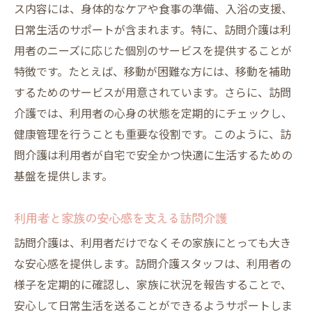
ス内容には、身体的なケアや食事の準備、入浴の支援、
安全な介護環境を作るためのツール
日常生活のサポートが含まれます。特に、訪問介護は利
訪問介護での事故防止策
用者のニーズに応じた個別のサービスを提供することが
地域の安全ネットワークを強化する訪問介護の
特徴です。たとえば、移動が困難な方には、移動を補助
役割
するためのサービスが用意されています。さらに、訪問
訪問介護と地域連携の重要性
介護では、利用者の心身の状態を定期的にチェックし、
地域社会が求める訪問介護の役割
健康管理を行うことも重要な役割です。このように、訪
訪問介護が地域安全に与える影響
問介護は利用者が自宅で安全かつ快適に生活するための
訪問介護と地域コミュニティのつながり
基盤を提供します。
訪問介護を活用した防犯活動の事例
利用者と家族の安心感を支える訪問介護
地域ネットワーク強化のための介護プログ
訪問介護は、利用者だけでなくその家族にとっても大き
ラム
な安心感を提供します。訪問介護スタッフは、利用者の
訪問介護スタッフによる安全確保の実際と事例
様子を定期的に確認し、家族に状況を報告することで、
安全確保を支える訪問介護スタッフの役割
安心して日常生活を送ることができるようサポートしま