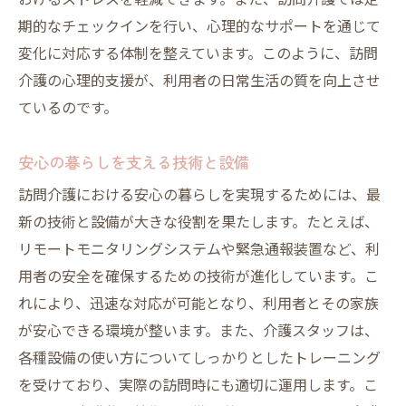
おけるストレスを軽減できます。また、訪問介護では定
訪問介護が地域住民に与える安心感とその理由
期的なチェックインを行い、心理的なサポートを通じて
訪問介護が地域に根付く理由
変化に対応する体制を整えています。このように、訪問
介護の心理的支援が、利用者の日常生活の質を向上させ
地域住民の生活を支える訪問介護
ているのです。
訪問介護による地域の安心感の広がり
訪問介護が提供する安心の価値
安心の暮らしを支える技術と設備
訪問介護が地域で果たす役割の変化
訪問介護における安心の暮らしを実現するためには、最
訪問介護サービスの地域密着型アプローチ
新の技術と設備が大きな役割を果たします。たとえば、
訪問介護を通じた地域社会の防犯意識向上の重
リモートモニタリングシステムや緊急通報装置など、利
要性
用者の安全を確保するための技術が進化しています。こ
防犯意識を高める訪問介護の取り組み
れにより、迅速な対応が可能となり、利用者とその家族
地域防犯活動への訪問介護の関与
が安心できる環境が整います。また、介護スタッフは、
訪問介護が担う安全情報の提供
各種設備の使い方についてしっかりとしたトレーニング
を受けており、実際の訪問時にも適切に運用します。こ
防犯意識向上に役立つ訪問介護の事例