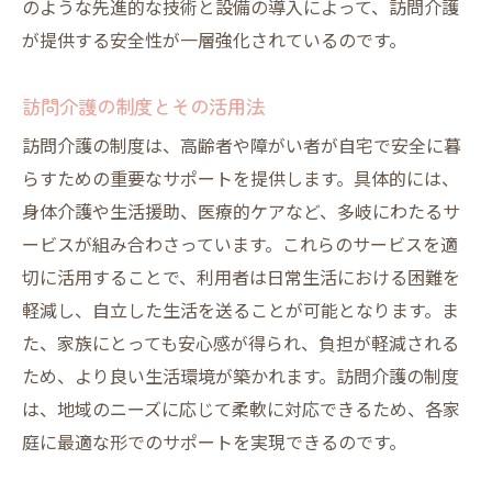
のような先進的な技術と設備の導入によって、訪問介護
訪問介護と地域防犯パートナーシップ
が提供する安全性が一層強化されているのです。
訪問介護を活用した地域防犯教育
訪問介護が構築する安全な生活環境とその価値
訪問介護の制度とその活用法
訪問介護が実現する安全な住環境
訪問介護の制度は、高齢者や障がい者が自宅で安全に暮
利用者に安心を提供する訪問介護の工夫
らすための重要なサポートを提供します。具体的には、
訪問介護が支える高齢者の生活の質
身体介護や生活援助、医療的ケアなど、多岐にわたるサ
持続可能な安全環境を目指す訪問介護
ービスが組み合わさっています。これらのサービスを適
訪問介護の安全対策の未来展望
切に活用することで、利用者は日常生活における困難を
軽減し、自立した生活を送ることが可能となります。ま
訪問介護が提供する生活の安全性と利便性
た、家族にとっても安心感が得られ、負担が軽減される
ため、より良い生活環境が築かれます。訪問介護の制度
は、地域のニーズに応じて柔軟に対応できるため、各家
庭に最適な形でのサポートを実現できるのです。