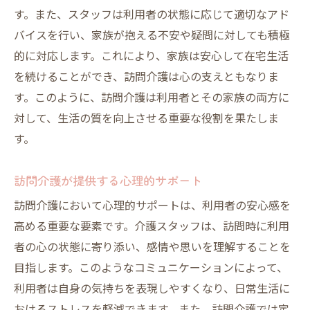
訪問介護現場での安全対策の実例
す。また、スタッフは利用者の状態に応じて適切なアド
スタッフによる緊急時の対応方法
バイスを行い、家族が抱える不安や疑問に対しても積極
訪問介護における効果的なコミュニケーシ
的に対応します。これにより、家族は安心して在宅生活
ョン
を続けることができ、訪問介護は心の支えともなりま
訪問介護スタッフの継続的な技術向上
す。このように、訪問介護は利用者とその家族の両方に
利用者とスタッフの信頼関係の構築
対して、生活の質を向上させる重要な役割を果たしま
す。
利用者の安全を守る訪問介護の効果的なサービ
ス提供
訪問介護が提供する心理的サポート
個別対応を重視した訪問介護の実践
訪問介護において心理的サポートは、利用者の安心感を
訪問介護サービスの継続的改善
高める重要な要素です。介護スタッフは、訪問時に利用
訪問介護における利用者評価の活用
者の心の状態に寄り添い、感情や思いを理解することを
訪問介護が提供する健康管理サービス
目指します。このようなコミュニケーションによって、
訪問介護の安全性を高めるための工夫
利用者は自身の気持ちを表現しやすくなり、日常生活に
訪問介護のサービス品質向上の取り組み