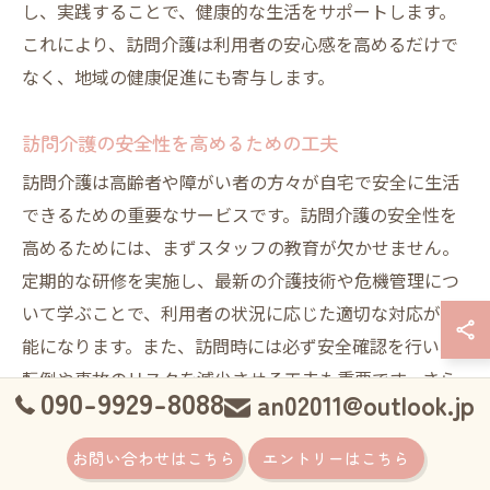
し、実践することで、健康的な生活をサポートします。
これにより、訪問介護は利用者の安心感を高めるだけで
なく、地域の健康促進にも寄与します。
訪問介護の安全性を高めるための工夫
訪問介護は高齢者や障がい者の方々が自宅で安全に生活
できるための重要なサービスです。訪問介護の安全性を
高めるためには、まずスタッフの教育が欠かせません。
定期的な研修を実施し、最新の介護技術や危機管理につ
いて学ぶことで、利用者の状況に応じた適切な対応が可
能になります。また、訪問時には必ず安全確認を行い、
転倒や事故のリスクを減少させる工夫も重要です。さら
090-9929-8088
an02011@outlook.jp
に、利用者の家族と連携し、ケア計画の見直しを行うこ
とで、変化するニーズに柔軟に対応することができま
お問い合わせはこちら
エントリーはこちら
す。地域のコミュニティとも連携し、情報共有や緊急時