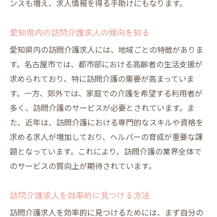
ンスも増え、求人情報を得る手助けにもなります。
訪問ヘルパーとしての成長と挑戦
愛知県の訪問介護求人で安心の職場を見つける
愛知県内の訪問介護求人の傾向を知る
安心して働ける訪問介護事業所の見つけ方
愛知県内の訪問介護求人には、地域ごとの特徴がありま
愛知県で訪問介護求人を選ぶ際の重要ポイ
す。名古屋市では、都市部における高齢者の生活支援が
ント
求められており、特に訪問介護の需要が高まっていま
訪問介護職場の雰囲気を確認する方法
す。一方、郊外では、家庭での介護を希望する利用者が
愛知県で信頼できる訪問介護求人を探すに
多く、訪問介護のサービスが必要とされています。ま
は
た、近年は、訪問介護における専門的なスキルや資格を
訪問介護求人で重視すべき職場環境
求める求人が増加しており、ヘルパーの育成が重要な課
題となっています。これにより、訪問介護の業界全体で
愛知県の安心な訪問介護求人の特徴
のサービスの質向上が期待されています。
訪問介護求人を効率的に見つける方法
訪問介護求人を効率的に見つけるためには、まず自分の