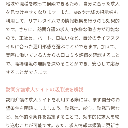
地域や職種を絞って検索できるため、自分に合った求人
名古屋市の訪問介護求人の特徴と魅力
を見つけやすくなります。また、SNSや地域の掲示板も
訪問介護の求人を選ぶ際のポイント
利用して、リアルタイムでの情報収集を行うのも効果的
訪問介護の仕事内容と求職者の心得
です。さらに、訪問介護の求人は多様な働き方が可能な
愛知県で訪問介護のキャリアを築くチャンス
ので、正社員、パート、日払いなど、自分のライフスタ
訪問介護のキャリアパスを考える
イルに合った雇用形態を選ぶことができます。加えて、
愛知県で訪問介護の需要が高まっている理
実際に働いている人からの口コミや評価を確認すること
由
で、職場環境の理解を深めることができ、安心して応募
訪問介護でのスキルアップの方法
することができます。
訪問介護で地域貢献を実現するには
訪問介護求人サイトの活用法を解説
愛知県で訪問介護として働く魅力と課題
訪問介護の求人サイトを利用する際には、まず自分の希
訪問介護のキャリア形成に必要な資格
望条件を明確にしましょう。勤務地、給与、勤務形態な
名古屋の訪問介護求人情報を詳しく解説
ど、具体的な条件を設定することで、効率的に求人を絞
名古屋で訪問介護求人の応募方法
り込むことが可能です。また、求人情報は頻繁に更新さ