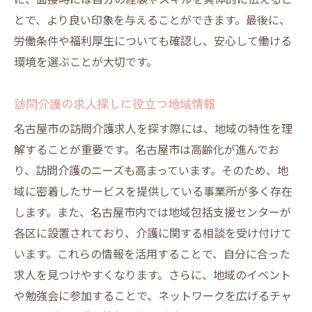
に、面接時には自分の経験やスキルを具体的に伝えるこ
とで、より良い印象を与えることができます。最後に、
訪問介護でパート勤務のメリットとデメリ
労働条件や福利厚生についても確認し、安心して働ける
ット
環境を選ぶことが大切です。
パートタイム訪問介護の求人を見つけるコ
ツ
訪問介護の求人探しに役立つ地域情報
名古屋の訪問介護パート求人の傾向
名古屋市の訪問介護求人を探す際には、地域の特性を理
訪問介護パート求人で注意すべき点
解することが重要です。名古屋市は高齢化が進んでお
パート訪問介護の求人情報を活用する
り、訪問介護のニーズも高まっています。そのため、地
訪問ヘルパーとして名古屋で働く魅力
域に密着したサービスを提供している事業所が多く存在
名古屋で訪問ヘルパーとして働く利点
します。また、名古屋市内では地域包括支援センターが
訪問ヘルパーの役割と求められるスキル
各区に設置されており、介護に関する相談を受け付けて
名古屋の訪問ヘルパー求人を探すコツ
います。これらの情報を活用することで、自分に合った
求人を見つけやすくなります。さらに、地域のイベント
訪問ヘルパーとして地域社会に貢献する
や勉強会に参加することで、ネットワークを広げるチャ
訪問ヘルパーの仕事環境とキャリア形成