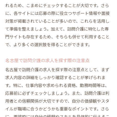
訪問介護求人情報の見極め方
れるため、こまめにチェックすることが大切です。さら
名古屋市の訪問介護事業所を比較
に、各サイトには応募の際に役立つサポート情報や面接
訪問介護の求人情報を効率的に得るには
対策が掲載されていることが多いので、これらを活用し
求人情報から読み取る訪問介護のニーズ
て準備を整えましょう。加えて、訪問介護に特化した専
訪問介護求人で大切なポイントとは
門サイトも存在するため、そちらも併せて利用すること
で、より多くの選択肢を得ることができます。
訪問介護の正社員求人を名古屋で探すには
正社員として働く訪問介護の魅力
名古屋で訪問介護の求人を探す際の注意点
名古屋で訪問介護の正社員求人を探す手順
名古屋で訪問介護の求人を探す際の注意点として、まず
訪問介護の正社員求人選びのポイント
求人内容の詳細をしっかり確認することが挙げられま
正社員訪問介護求人の応募に必要な書類
す。特に、仕事内容や求められる資格、勤務時間等は、
訪問介護の正社員として働く利点と挑戦
応募前に必ずチェックしましょう。また、訪問介護は利
訪問介護の正社員に求められる能力
用者との信頼関係が大切ですので、自分の価値観やスタ
パートで働く訪問介護の求人情報名古屋版
イルが職場に合うかどうかも重要なポイントです。さら
名古屋で訪問介護パート求人を探す方法