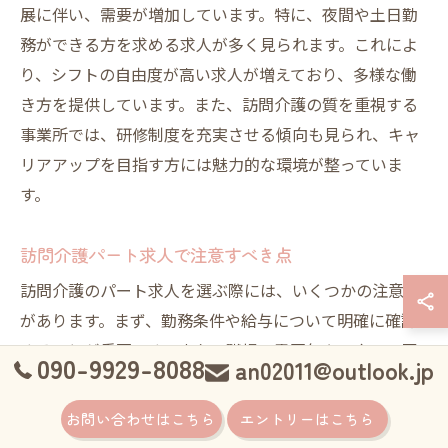
展に伴い、需要が増加しています。特に、夜間や土日勤
務ができる方を求める求人が多く見られます。これによ
り、シフトの自由度が高い求人が増えており、多様な働
き方を提供しています。また、訪問介護の質を重視する
事業所では、研修制度を充実させる傾向も見られ、キャ
リアアップを目指す方には魅力的な環境が整っていま
す。
訪問介護パート求人で注意すべき点
訪問介護のパート求人を選ぶ際には、いくつかの注意点
があります。まず、勤務条件や給与について明確に確認
することが重要です。また、職場の雰囲気やスタッフ同
090-9929-8088
an02011@outlook.jp
士のコミュニケーションが円滑かどうかも大切なポイン
トです。さらに、利用者との関係性を築くためのサポー
お問い合わせはこちら
エントリーはこちら
ト体制が整っているかを確認することも、働きやすさに