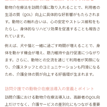
訪問介護で実感する動物介在療法の効果と
動物介在療法を訪問介護に取り入れることで、利用者の
QOL向上
生活の質（QOL）向上に具体的な好影響がもたらされま
高齢者の笑顔を引き出す訪問介護と動物介
す。動物との触れ合いは、心の安定やストレス緩和をも
在療法
たらし、身体的なリハビリ効果を促進することも報告さ
れています。
動物介在療法が訪問介護に与える精神的メ
リット
例えば、犬や猫と一緒に過ごす時間が増えることで、身
訪問介護での動物介在療法による生活の質
体を動かす機会が増え、筋力維持や血行促進につながり
の変化
ます。さらに、動物との交流を通じて利用者が笑顔にな
動物介在療法と訪問介護で高齢者の意欲を
り、介護スタッフとのコミュニケーションも円滑になる
支援
ため、介護全体の質が向上する好循環が生まれます。
専門職主導の訪問介護で実現する癒やし
訪問介護での動物介在療法導入の意義とポイント
専門職の視点で訪問介護と動物介在療法を
訪問介護における動物介在療法導入は、高齢者のQOL向
連携
上だけでなく、介護サービスの差別化にもつながる重要
訪問介護で実践する動物介在療法の専門的