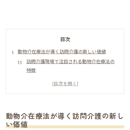
目次
動物介在療法が導く訪問介護の新しい価値
訪問介護現場で注目される動物介在療法の
特徴
動物介在療法と訪問介護の連携がもたらす
好影響
訪問介護での動物介在療法導入の意義とポ
イント
動物介在療法が導く訪問介護の新し
動物介在療法の現状と訪問介護サービスの
い価値
進化