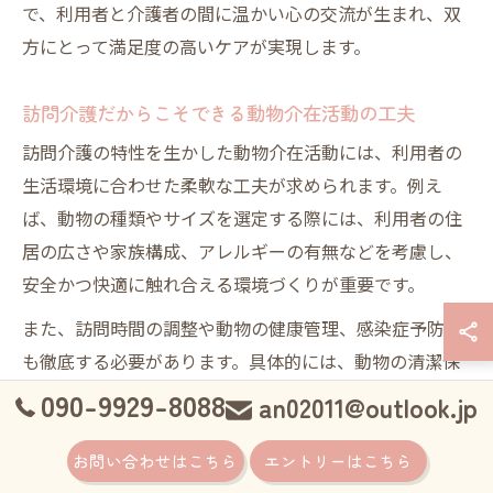
で、利用者と介護者の間に温かい心の交流が生まれ、双
方にとって満足度の高いケアが実現します。
訪問介護だからこそできる動物介在活動の工夫
訪問介護の特性を生かした動物介在活動には、利用者の
生活環境に合わせた柔軟な工夫が求められます。例え
ば、動物の種類やサイズを選定する際には、利用者の住
居の広さや家族構成、アレルギーの有無などを考慮し、
安全かつ快適に触れ合える環境づくりが重要です。
また、訪問時間の調整や動物の健康管理、感染症予防策
も徹底する必要があります。具体的には、動物の清潔保
持やワクチン接種、利用者宅での衛生管理ルールの設定
090-9929-8088
an02011@outlook.jp
などを行い、双方の安全を確保します。
お問い合わせはこちら
エントリーはこちら
これらの工夫により、訪問介護の現場でも動物介在活動