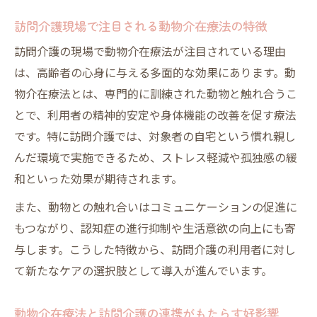
訪問介護における動物介在活動と教育の役
訪問介護現場で注目される動物介在療法の特徴
割
訪問介護の現場で動物介在療法が注目されている理由
訪問介護に動物介在療法を活かす実践知
は、高齢者の心身に与える多面的な効果にあります。動
訪問介護で動物介在療法を成功させる実践
物介在療法とは、専門的に訓練された動物と触れ合うこ
ノウハウ
とで、利用者の精神的安定や身体機能の改善を促す療法
動物介在療法の効果を高める訪問介護での
です。特に訪問介護では、対象者の自宅という慣れ親し
工夫
んだ環境で実施できるため、ストレス軽減や孤独感の緩
訪問介護に適した動物介在活動と資格取得
和といった効果が期待されます。
の知識
また、動物との触れ合いはコミュニケーションの促進に
アニマルセラピーの導入手順と訪問介護現
もつながり、認知症の進行抑制や生活意欲の向上にも寄
場の工夫
与します。こうした特徴から、訪問介護の利用者に対し
訪問介護スタッフが理解すべき動物介在療
て新たなケアの選択肢として導入が進んでいます。
法の違い
動物介在療法の効果で高齢者のQOL向上
動物介在療法と訪問介護の連携がもたらす好影響