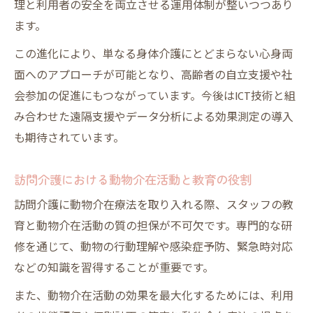
理と利用者の安全を両立させる運用体制が整いつつあり
動物介在療法が訪問介護にプラスとなる要
ます。
素とは
この進化により、単なる身体介護にとどまらない心身両
メリットとデメリットから考える訪問介護
面へのアプローチが可能となり、高齢者の自立支援や社
の運用
会参加の促進にもつながっています。今後はICT技術と組
訪問介護ならではの動物介在活動の魅力
み合わせた遠隔支援やデータ分析による効果測定の導入
訪問介護で実感する動物介在活動の独自性
も期待されています。
とは
動物介在療法と訪問介護が織りなす心の交
訪問介護における動物介在活動と教育の役割
流
訪問介護に動物介在療法を取り入れる際、スタッフの教
訪問介護だからこそできる動物介在活動の
育と動物介在活動の質の担保が不可欠です。専門的な研
工夫
修を通じて、動物の行動理解や感染症予防、緊急時対応
AAAとの違いを活かした訪問介護の動物介在
などの知識を習得することが重要です。
活動
また、動物介在活動の効果を最大化するためには、利用
訪問介護利用者が感じる動物介在活動の魅