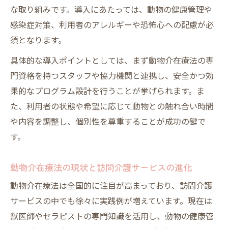
な取り組みです。導入にあたっては、動物の健康管理や
サポート
感染症対策、利用者のアレルギーや恐怖心への配慮が必
動物介在療法の安全運用を訪問介護で実現
須となります。
する工夫
具体的な導入ポイントとしては、まず動物介在療法の専
訪問介護で癒やしを生む専門職主導の動物
門資格を持つスタッフや協力機関と連携し、安全かつ効
介在療法
果的なプログラム設計を行うことが挙げられます。ま
訪問介護スタッフの教育と動物介在療法の
た、利用者の状態や希望に応じて動物との触れ合い時間
関係性
や内容を調整し、個別性を尊重することが成功の鍵で
動物介在療法が訪問介護にもたらすメリット
す。
訪問介護における動物介在療法の主なメリ
ット紹介
動物介在療法の現状と訪問介護サービスの進化
動物介在療法で訪問介護サービスが変わる
動物介在療法は全国的に注目が高まっており、訪問介護
理由
サービスの中でも徐々に実践例が増えています。現在は
訪問介護現場の課題に応える動物介在療法
獣医師やセラピストの専門知識を活用し、動物の健康管
の役割