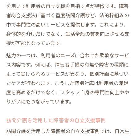
を用いて利用者の自立支援を目指す点が特徴です。障害
と
者総合支援法に基づく重度訪問介護など、法的枠組みの
訪問介護 禁止行為の背景と法的根拠を学ぶ
中で専門性の高いサービスを提供します。これにより、
障害福祉サービスで守るべき訪問介護の規
身体的な介助だけでなく、生活全般の質を向上させる支
範
援が可能となっています。
資格取得と訪問介護の仕事内容の関係
魅力の一つは、利用者のニーズに合わせた柔軟なサービ
訪問介護資格が障害者支援で果たす役割と
ス内容です。例えば、障害者手帳の有無や障害の種類に
は
よって受けられるサービスが異なり、個別計画に基づい
障害者訪問介護に必要な資格と仕事内容の
たケアが行われます。こうした個別対応は利用者の満足
特徴
度を高めるだけでなく、スタッフ自身の専門性向上やや
訪問介護従事者の資格選びとキャリアアッ
りがいにもつながっています。
プ法
障害者 訪問介護資格取得で広がる働き方の
訪問介護を活用した障害者の自立支援事例
幅
訪問介護を活用した障害者の自立支援事例では、日常生