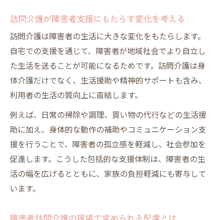
障害者 訪問介護 内容の理解と現場の課題分
訪問介護が障害者支援にもたらす変化を考える
析
訪問介護は障害者の生活に大きな変化をもたらします。
訪問介護で求められる障害者対応の基本
自宅での支援を通じて、障害者が地域社会でより自立し
訪問介護が担う障害者の基本的な日常支援
た生活を送ることが可能になるためです。訪問介護は身
法
体介護だけでなく、生活援助や精神的サポートも含み、
障害者 訪問介護で重要なコミュニケーショ
利用者の生活の質向上に直結します。
ン術
例えば、日常の掃除や調理、買い物の代行などの生活援
訪問介護で実践する障害者への配慮のポイ
助に加え、身体的な動作の補助やコミュニケーション支
ント
援を行うことで、障害者の孤立感を軽減し、社会参加を
障害者 訪問介護 内容を深掘り実践力を高め
促進します。こうした包括的な支援体制は、障害者の生
る
活の幅を広げるとともに、家族の負担軽減にも寄与して
訪問介護の現場で活かす障害者支援の知識
います。
重度訪問介護における法令遵守の要点
重度訪問介護の法令と訪問介護の守るべき
障害者訪問介護の現場で求められる配慮とは