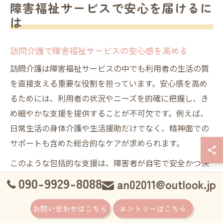
障害福祉サービスで安心を届けるに
は
訪問介護で障害福祉サービスの安心感を高める
訪問介護は障害福祉サービスの中でも利用者の生活の質
を直接支える重要な役割を担っています。安心感を高め
るためには、利用者の状況やニーズを的確に把握し、き
め細やかな支援を提供することが不可欠です。例えば、
日常生活の身体介護や生活援助だけでなく、精神面での
サポートも含めた総合的なケアが求められます。
このような包括的な支援は、障害者が自宅で安全かつ快
適に生活するための基盤となります。さらに、訪問介護
090-9929-8088
an02011@outlook.jp
スタッフが利用者と密にコミュニケーションをとること
で、変化や異変を早期に察知でき、迅速な対応につなが
お問い合わせはこちら
エントリーはこちら