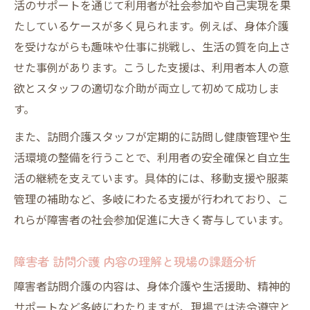
訪問介護の仕事内容と資格取得の関係性を
活のサポートを通じて利用者が社会参加や自己実現を果
解説
たしているケースが多く見られます。例えば、身体介護
障害福祉サービスで安心を届けるには
を受けながらも趣味や仕事に挑戦し、生活の質を向上さ
せた事例があります。こうした支援は、利用者本人の意
訪問介護で障害福祉サービスの安心感を高
欲とスタッフの適切な介助が両立して初めて成功しま
める
す。
障害者支援で大切な訪問介護の信頼構築法
また、訪問介護スタッフが定期的に訪問し健康管理や生
訪問介護を通じて障害者が安心する理由を
活環境の整備を行うことで、利用者の安全確保と自立生
解説
活の継続を支えています。具体的には、移動支援や服薬
障害者 訪問介護事業所選びで重視すべき視
管理の補助など、多岐にわたる支援が行われており、こ
点
れらが障害者の社会参加促進に大きく寄与しています。
訪問介護で障害者が自分らしく暮らす支援
策
障害者 訪問介護 内容の理解と現場の課題分析
障害者訪問介護の内容は、身体介護や生活援助、精神的
サポートなど多岐にわたりますが、現場では法令遵守と