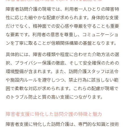
基準
障害者訪問介護の現場では、利用者一人ひとりの障害特
障害者総合支援法に基づく訪問介護の実際
性に応じた細やかな配慮が求められます。身体的な支援
だけでなく、精神面での安心感や尊厳を守ることも重要
重度障害者への訪問介護で重視すべき法令
な要素です。利用者の意思を尊重し、コミュニケーショ
知識
ンを丁寧に取ることが信頼関係構築の基盤となります。
訪問介護資格と重度訪問介護でのルールの
違い
具体的には、障害の種類や程度に合わせた介助方法の選
訪問介護現場で重度障害者支援の法令遵守
択、プライバシー保護の徹底、そして安全確保のための
を徹底
環境整備が含まれます。また、訪問介護スタッフは法令
や施設内ルールを遵守しつつ、禁止行為に該当しない範
禁止されている行為とその背景を解説
囲で柔軟な対応が求められます。これらの配慮が現場で
訪問介護で障害者対応時に禁止される行為
のトラブル防止と質の高い支援につながります。
一覧
訪問介護の現場で避けるべき禁止行為の具
障害者支援に特化した訪問介護の特徴と魅力
体例
障害者支援に特化した訪問介護は、専門的な知識と技術
障害者支援における訪問介護とできないこ