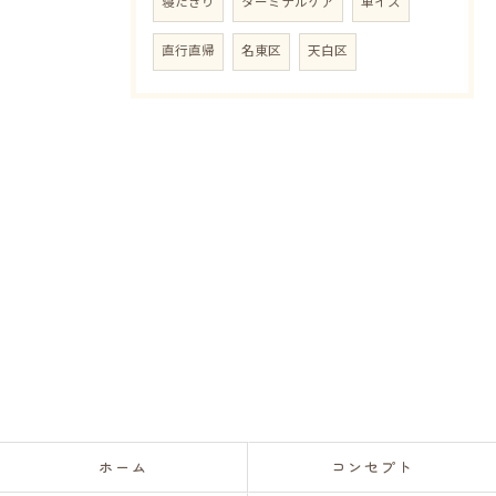
寝たきり
ターミナルケア
車イス
直行直帰
名東区
天白区
ホーム
コンセプト