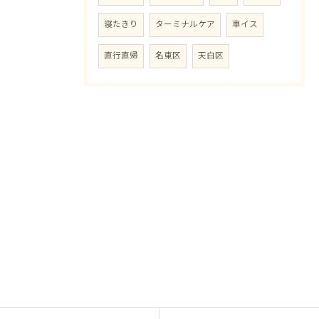
寝たきり
ターミナルケア
車イス
直行直帰
名東区
天白区