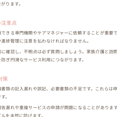
ながります。
訪問介護 利用開始までの手続きスケジュール例
訪問介護 役所手続きをスムーズに進めるコツ
の注意点
訪問介護手順書は誰が作成するのか確認しよう
頼できる専門機関やケアマネジャーに依頼することが重要
訪問介護開業や利用に関する最新情報の集め方
や進捗管理に注意を払わなければなりません。
訪問介護 指定申請書類を正確に揃えるポイント
前に確認し、不明点は必ず質問しましょう。家族介護と訪
訪問介護サービスを安心して始める方法
を防ぎ円滑なサービス利用につながります。
訪問介護サービスとは何かを正確に知る
訪問介護サービス内容一覧から最適プラン選択
対策
訪問介護のデメリットと対策ポイント解説
請書類の記入漏れや誤記、必要書類の不足です。これらは
訪問介護利用開始までの準備と心構え
です。
訪問介護 家族がいる場合の安心サポート体制
報告漏れや重複サービスの申請が問題になることがありま
ブルを未然に防げます。