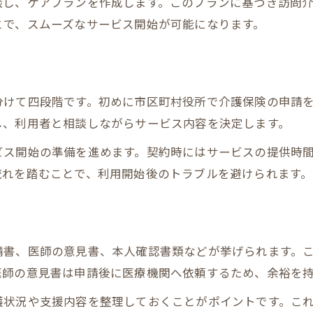
談し、ケアプランを作成します。このプランに基づき訪問
ホームヘルパーと訪問介護の違いを知る
とで、スムーズなサービス開始が可能になります。
ホームヘルパーと訪問介護のサービス内容一覧
訪問介護サービスとは何が違うのか理解しよう
訪問介護とホームヘルパーの役割の違い
分けて四段階です。初めに市区町村役所で介護保険の申請
訪問介護で受けられる支援内容の特徴
し、利用者と相談しながらサービス内容を決定します。
ホームヘルパーと訪問介護の選び方のポイント
ビス開始の準備を進めます。契約時にはサービスの提供時
介護保険申請できる人を正しく理解
流れを踏むことで、利用開始後のトラブルを避けられます。
介護保険申請できる人の条件と訪問介護利用
訪問介護申請時に必要な主治医意見書の役割
脳梗塞で訪問介護利用が可能なケースを解説
請書、医師の意見書、本人確認書類などが挙げられます。
パーキンソン病は訪問介護認定対象になるのか
医師の意見書は申請後に医療機関へ依頼するため、余裕を
家族が代理で行う訪問介護の申請手順
護状況や支援内容を整理しておくことがポイントです。こ
実務的な訪問介護手続きのコツ集