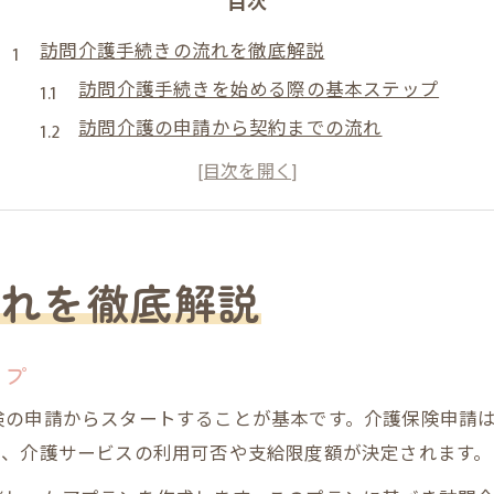
目次
訪問介護手続きの流れを徹底解説
訪問介護手続きを始める際の基本ステップ
訪問介護の申請から契約までの流れ
訪問介護の必要書類と準備ポイント
訪問介護の手続きを代行依頼する場合の注意点
訪問介護 役所手続きでよくあるミスと対策
家族がいる時の訪問介護利用の注意点
れを徹底解説
訪問介護 家族がいる場合の利用条件とは
訪問介護 家族との役割分担で気をつける点
ップ
訪問介護 できることできないこと一覧の確認
険の申請からスタートすることが基本です。介護保険申請
家族介護と併用する際の訪問介護手続きの流れ
り、介護サービスの利用可否や支給限度額が決定されます。
訪問介護と家族の協力体制構築法