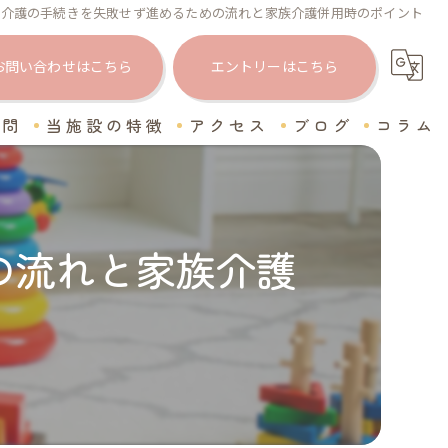
問介護の手続きを失敗せず進めるための流れと家族介護併用時のポイント
お問い合わせはこちら
エントリーはこちら
質問
当施設の特徴
アクセス
ブログ
コラム
高齢者
障がい者
の流れと家族介護
ヘルパー
求人
保育所