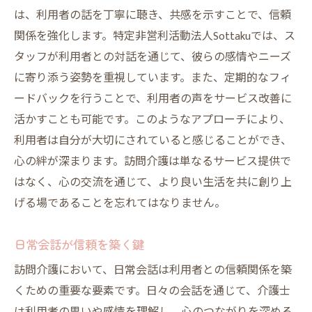
は、利用者の話を丁寧に聴き、共感を示すことで、信頼
人生経験を活かした訪問介護のアプローチ
関係を強化します。特定非営利活動法人Sottakuでは、ス
利用者の知恵から学ぶケア方法
タッフが利用者との対話を通じて、彼らの感情やニーズ
訪問介護が提供する学びの場
に寄り添う姿勢を重視しています。また、定期的なフィ
高齢者から得る貴重な人生の教訓
ードバックを行うことで、利用者の声をサービス改善に
訪問介護がもたらす相互成長の場
活かすことも可能です。このようなアプローチにより、
経験を活かした質の高いケアの実現
利用者は自分が大切にされていると感じることができ、
心の絆が深まります。訪問介護は単なるサービス提供で
訪問介護が提供する安心感とスタッフの役割
はなく、心の交流を通じて、より良い生活を共に創り上
安心感を生むスタッフのサポート
げる場であることを忘れてはなりません。
訪問介護と心の安定の関係
スタッフが果たす重要な役割
日常会話が信頼を築く鍵
安心感を高めるためのケアの実践
訪問介護において、日常会話は利用者との信頼関係を築
スタッフの関わり方がもたらす安らぎ
くための重要な要素です。日々の会話を通じて、介護士
訪問介護の現場で求められるスキル