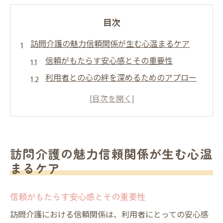
目次
訪問介護の魅力信頼関係が生む心温まるケア
信頼がもたらす安心感とその重要性
利用者との心の絆を深めるためのアプロー
チ
日常会話が信頼を築く鍵
訪問介護で得られる利用者の笑顔の価値
信頼関係を育むための具体的な方法
訪問介護の魅力信頼関係が生む心温
訪問介護における信頼の構築事例
まるケア
Sottakuスタッフが実践する訪問介護の心温まる
瞬間
信頼がもたらす安心感とその重要性
Sottakuのスタッフが見せる配慮と優しさ
訪問介護における信頼関係は、利用者にとっての安心感