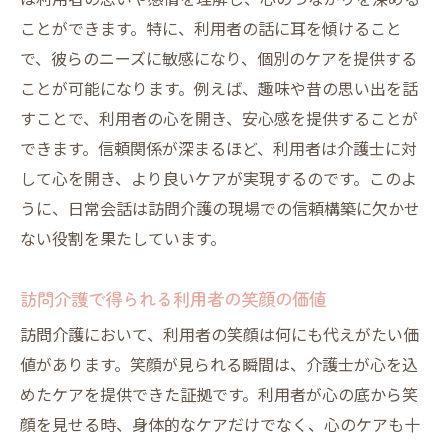
は利用者の思いや感情を理解し、心のつながりを深める
笑顔と会話が作る訪問介護のあたたかさの秘密
ことができます。特に、利用者の話に耳を傾けること
笑顔が訪問介護に与える影響
で、彼らのニーズに敏感になり、個別のケアを提供する
ことが可能になります。例えば、趣味や昔の思い出を話
日常会話が生む心地よい空間
すことで、利用者の心を開き、安心感を提供することが
利用者の気持ちを和らげるコミュニケーシ
できます。信頼関係が深まるほど、利用者は介護士に対
ョン
して心を開き、より良いケアが実現するのです。このよ
笑顔と会話で築く信頼関係
うに、日常会話は訪問介護の現場での信頼構築に欠かせ
心温まるケアを実現するためのポイント
ない役割を果たしています。
訪問介護での笑顔の重要性
訪問介護で得られる互いの成長と質の向上
訪問介護で得られる利用者の笑顔の価値
訪問介護がもたらすスタッフの成長
訪問介護において、利用者の笑顔は何にも代えがたい価
利用者と共に歩む時間の意義
値があります。笑顔が見られる瞬間は、介護士が心を込
成長を促すケアの方法
めたケアを提供できた証拠です。利用者が心の底から笑
顔を見せる時、身体的なケアだけでなく、心のケアも十
訪問介護における質の向上の取り組み