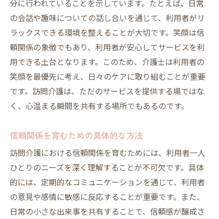
分に行われていることを示しています。たとえば、日常
互いに学び合う環境作り
の会話や趣味についての話し合いを通じて、利用者がリ
成長を実感する訪問介護の魅力
ラックスできる環境を整えることが大切です。笑顔は信
訪問介護の実践方法心のつながりを大切に
頼関係の象徴でもあり、利用者が安心してサービスを利
心のつながりを築くための方法
用できる土台となります。このため、介護士は利用者の
訪問介護における信頼の大切さ
笑顔を最優先に考え、日々のケアに取り組むことが重要
心温まるケアの実践方法
です。訪問介護は、ただのサービスを提供する場ではな
く、心温まる瞬間を共有する場所でもあるのです。
利用者とのコミュニケーションの取り方
信頼関係を強化する具体例
信頼関係を育むための具体的な方法
心を通わせる訪問介護の実践
訪問介護における信頼関係を育むためには、利用者一人
ひとりのニーズを深く理解することが不可欠です。具体
的には、定期的なコミュニケーションを通じて、利用者
の意見や感情に敏感に反応することが重要です。また、
日常の小さな出来事を共有することで、信頼感が醸成さ