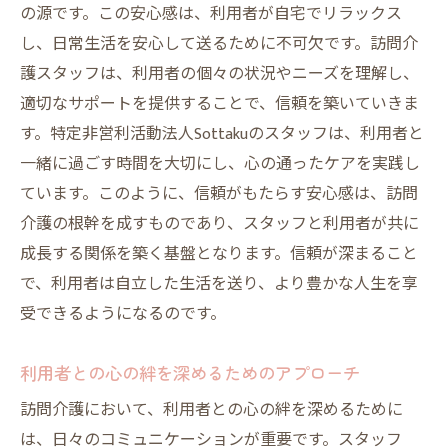
日々のケアで感じる小さな幸せ
の源です。この安心感は、利用者が自宅でリラックス
スタッフと利用者の微笑ましい交流
し、日常生活を安心して送るために不可欠です。訪問介
護スタッフは、利用者の個々の状況やニーズを理解し、
利用者の心に寄り添う瞬間
適切なサポートを提供することで、信頼を築いていきま
スタッフの言葉がけがもたらす影響
す。特定非営利活動法人Sottakuのスタッフは、利用者と
温かいサポートが訪問介護の魅力を倍増さ
一緒に過ごす時間を大切にし、心の通ったケアを実践し
せる理由
ています。このように、信頼がもたらす安心感は、訪問
訪問介護利用者と築く深い絆がもたらす安心感
介護の根幹を成すものであり、スタッフと利用者が共に
深い信頼関係が生む心の安らぎ
成長する関係を築く基盤となります。信頼が深まること
利用者の声に耳を傾けることの重要性
で、利用者は自立した生活を送り、より豊かな人生を享
絆を深めるためのコミュニケーション術
受できるようになるのです。
訪問介護が安心感を提供する理由
利用者との心の絆を深めるためのアプローチ
利用者が笑顔になる瞬間の秘訣
訪問介護において、利用者との心の絆を深めるために
絆が強まるとき、訪問介護が進化する
は、日々のコミュニケーションが重要です。スタッフ
豊かな人生経験から学ぶ訪問介護の意義と魅力